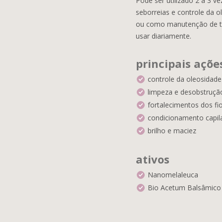
Pode ser utilizado 2 a 3 v
seborreias e controle da 
ou como manutenção de tr
usar diariamente.
principais açõe
controle da oleosidade
limpeza e desobstrução 
fortalecimentos dos fi
condicionamento capil
brilho e maciez
ativos
Nanomelaleuca
Bio Acetum Balsâmico