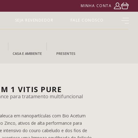
MINHA CONTA
SEJA REVENDEDOR
FALE CONOSCO
CASA E AMBIENTE
PRESENTES
M 1 VITIS PURE
ance para tratamento multifuncional
laleuca em nanopartículas com Bio Acetum
o Zinco, ativos de alta performance para
e intensivo do couro cabeludo e dos fios de
 acontece uma limpeza equilibrada do folículo