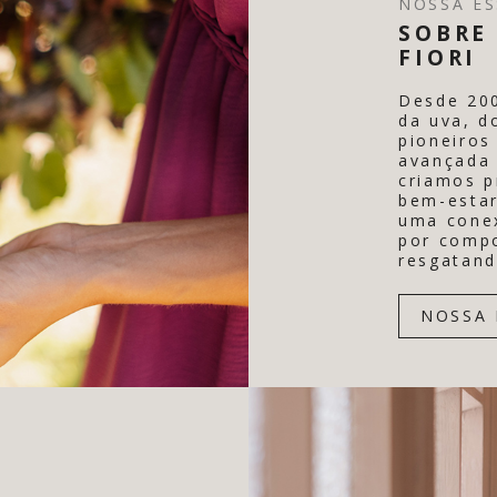
NOSSA ES
SOBRE 
FIORI
Desde 20
da uva, d
pioneiros
avançada 
criamos p
bem-estar
uma conex
por comp
resgatand
NOSSA 