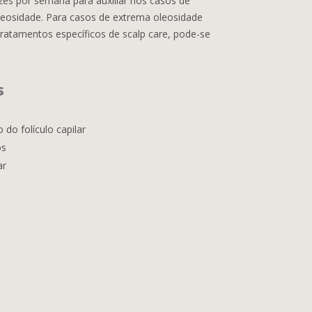
ezes por semana para auxiliar nos casos de
oleosidade. Para casos de extrema oleosidade
atamentos específicos de scalp care, pode-se
s
do folículo capilar
os
ar