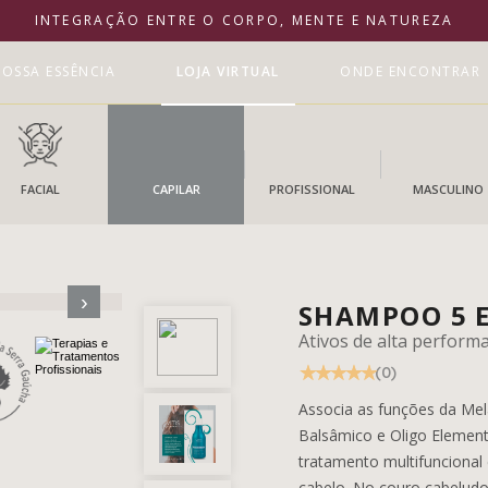
INTEGRAÇÃO ENTRE O CORPO, MENTE E NATUREZA
OSSA ESSÊNCIA
LOJA VIRTUAL
ONDE ENCONTRAR
FACIAL
CAPILAR
PROFISSIONAL
MASCULINO
›
SHAMPOO 5 E
Ativos de alta perform
(0)
Associa as funções da Me
Balsâmico e Oligo Element
tratamento multifuncional 
cabelo. No couro cabeludo