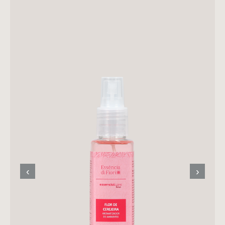
FACIAL
CAPILAR
PROFISSIONAL
MASCULINO
‹
›
CASA E AMBIENTE