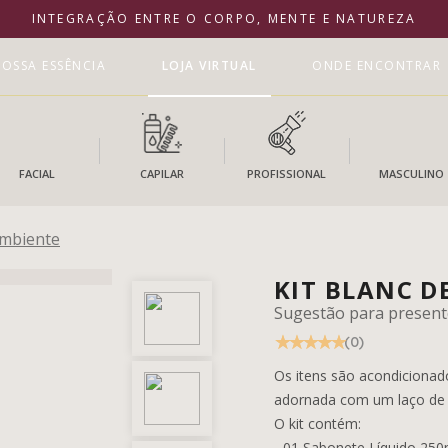
INTEGRAÇÃO ENTRE O CORPO, MENTE E NATUREZA
OSSA ESSÊNCIA
LOJA VIRTUAL
ONDE ENCONTRAR
FACIAL
CAPILAR
PROFISSIONAL
MASCULINO
Ambiente
KIT BLANC D
Sugestão para present
(0)
Os itens são acondicionado
adornada com um laço de f
O kit contém:
- 01 Sabonete Líquido 250