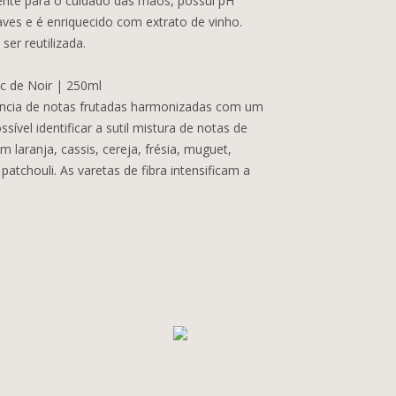
ente para o cuidado das mãos, possui pH
uaves e é enriquecido com extrato de vinho.
er reutilizada.
c de Noir | 250ml
gância de notas frutadas harmonizadas com um
ossível identificar a sutil mistura de notas de
laranja, cassis, cereja, frésia, muguet,
atchouli. As varetas de fibra intensificam a