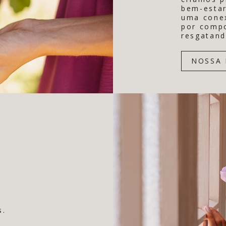
bem-estar
uma conex
por comp
resgatand
NOSSA 
s.