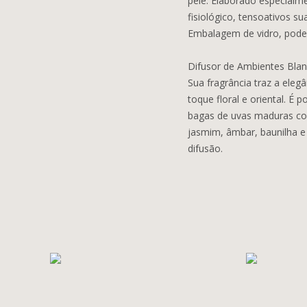
pele. Elaborado especialm
fisiológico, tensoativos s
Embalagem de vidro, pode s
Difusor de Ambientes Blan
Sua fragrância traz a ele
toque floral e oriental. É p
bagas de uvas maduras com 
jasmim, âmbar, baunilha e p
difusão.