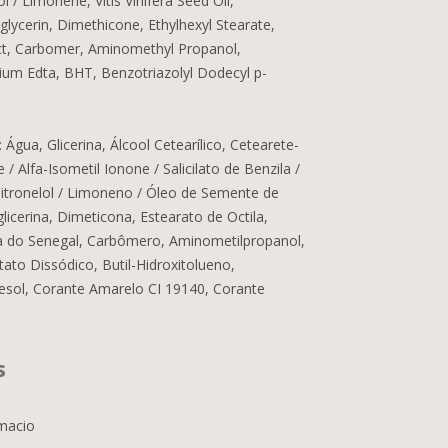
l / Limonene, Vitis Vinifera Seed Oil,
glycerin, Dimethicone, Ethylhexyl Stearate,
ct, Carbomer, Aminomethyl Propanol,
ium Edta, BHT, Benzotriazolyl Dodecyl p-
ua, Glicerina, Álcool Cetearílico, Cetearete-
 / Alfa-Isometil Ionone / Salicilato de Benzila /
/ Citronelol / Limoneno / Óleo de Semente de
lglicerina, Dimeticona, Estearato de Octila,
a do Senegal, Carbômero, Aminometilpropanol,
tato Dissódico, Butil-Hidroxitolueno,
resol, Corante Amarelo CI 19140, Corante
s
 macio