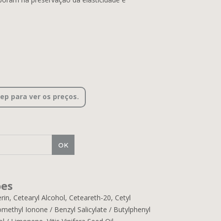
cep para ver os preços.
ões
n, Cetearyl Alcohol, Ceteareth-20, Cetyl
omethyl Ionone / Benzyl Salicylate / Butylphenyl