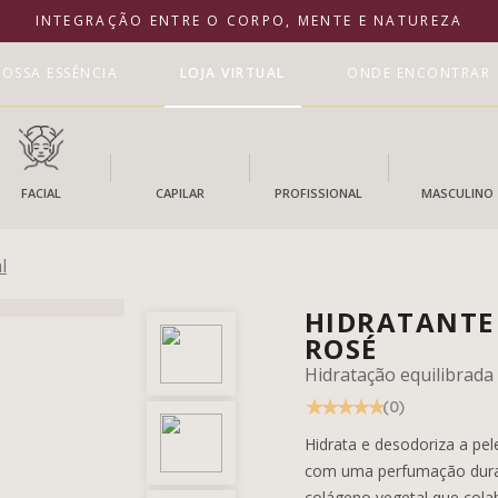
INTEGRAÇÃO ENTRE O CORPO, MENTE E NATUREZA
OSSA ESSÊNCIA
LOJA VIRTUAL
ONDE ENCONTRAR
FACIAL
CAPILAR
PROFISSIONAL
MASCULINO
l
HIDRATANTE
ROSÉ
Hidratação equilibrada 
(0)
Hidrata e desodoriza a pe
com uma perfumação dura
colágeno vegetal que cola