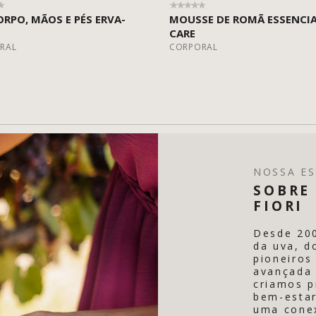
ORPO, MÃOS E PÉS ERVA-
MOUSSE DE ROMÃ ESSENCI
CARE
RAL
CORPORAL
NOSSA ES
SOBRE 
FIORI
Desde 20
da uva, d
pioneiros
avançada 
criamos p
bem-estar
uma conex