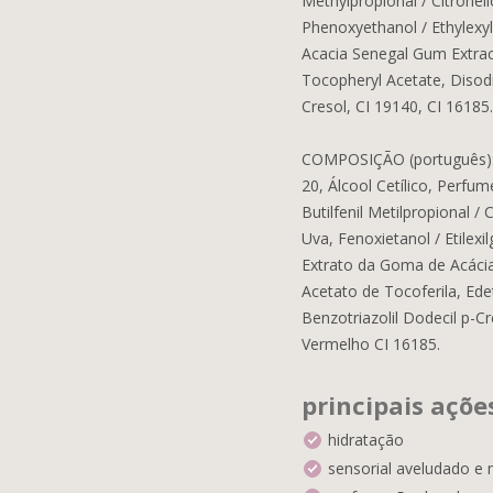
Methylpropional / Citronello
Phenoxyethanol / Ethylexyl
Acacia Senegal Gum Extra
Tocopheryl Acetate, Disod
Cresol, CI 19140, CI 16185.
COMPOSIÇÃO (português): Ág
20, Álcool Cetílico, Perfume
Butilfenil Metilpropional 
Uva, Fenoxietanol / Etilexi
Extrato da Goma de Acáci
Acetato de Tocoferila, Ede
Benzotriazolil Dodecil p-C
Vermelho CI 16185.
principais açõe
hidratação
sensorial aveludado e