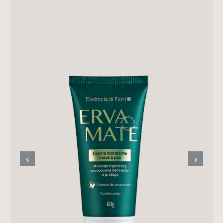
FACIAL
CAPILAR
PROFISSIONAL
MASCULINO
‹
›
CASA E AMBIENTE