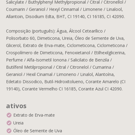
Salicylate / Buthylphenyl Methylpropional / Citral / Citronellol /
Coumarin / Geraniol / Hexyl Cinnamal / Limonene / Linalool,
Allantoin, Disodium Edta, BHT, CI 19140, CI 16185, CI 42090.
Composição (português): Água, Álcool Cetearílico /
Polisorbato 60, Dimeticona, Ureia, Óleo de Semente de Uva,
Glicerol, Extrato de Erva-mate, Ciclometicona, Ciclometicona /
Crospolímero de Dimeticona, Fenoxietanol / Etilhexilglicerina,
Perfume / Alfa-Isometil Ionona / Salicilato de Benzila /
Butilfenil Metilpropional / Citral / Citronelol / Cumarina /
Geraniol / Hexil Cinamal / Limoneno / Linalol, Alantoína,
Edetato Dissodico, Butil-Hidroxitolueno, Corante Amarelo (CI
19140), Corante Vermelho CI 16185, Corante Azul CI 42090.
ativos
Extrato de Erva-mate
Ureia
Óleo de Semente de Uva