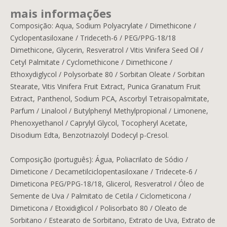
mais informações
Composição: Aqua, Sodium Polyacrylate / Dimethicone /
Cyclopentasiloxane / Trideceth-6 / PEG/PPG-18/18
Dimethicone, Glycerin, Resveratrol / Vitis Vinifera Seed Oil /
Cetyl Palmitate / Cyclomethicone / Dimethicone /
Ethoxydiglycol / Polysorbate 80 / Sorbitan Oleate / Sorbitan
Stearate, Vitis Vinifera Fruit Extract, Punica Granatum Fruit
Extract, Panthenol, Sodium PCA, Ascorbyl Tetraisopalmitate,
Parfum / Linalool / Butylphenyl Methylpropional / Limonene,
Phenoxyethanol / Caprylyl Glycol, Tocopheryl Acetate,
Disodium Edta, Benzotriazolyl Dodecyl p-Cresol.
Composição (português): Água, Poliacrilato de Sódio /
Dimeticone / Decametilciclopentasiloxane / Tridecete-6 /
Dimeticona PEG/PPG-18/18, Glicerol, Resveratrol / Óleo de
Semente de Uva / Palmitato de Cetila / Ciclometicona /
Dimeticona / Etoxidiglicol / Polisorbato 80 / Oleato de
Sorbitano / Estearato de Sorbitano, Extrato de Uva, Extrato de