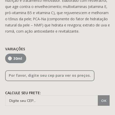
nutrição e tratamento renovador. Elaborado com resveratrol,
que age contra o envelhecimento; multivitaminas (vitamina E,
pró-vitamina B5 e vitamina C), que rejuvenescem e melhoram
PRESENTES
o tônus da pele; PCA-Na (componente do fator de hidratação
natural da pele – NMF) que hidrata e revigora; extrato de uva e
romã, com ação antioxidante e revitalizante.
VARIAÇÕES
30ml
Por favor, digite seu cep para ver os preços.
CALCULE SEU FRETE: