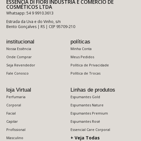
ESSÊNCIA DI FIORI INDÚSTRIA E COMÉRCIO DE
COSMÉTICOS LTDA
Whatsapp: 54 9 9910.3613
Estrada da Uva e do Vinho, s/n
Bento Gonçalves | RS | CEP 95709-210
institucional
políticas
Nossa Essência
Minha Conta
Onde Comprar
Meus Pedidos
Seja Revendedor
Política de Privacidade
Fale Conosco
Política de Trocas
loja Virtual
Linhas de produtos
Perfumaria
Espumantes Gold
Corporal
Espumantes Nature
Facial
Espumantes Premium
Capilar
Espumantes Rosé
Profissional
Essencial Care Corporal
+ Veja Todas
Masculino