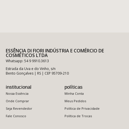
- Pele Facial Normal a Seca
- Pele Facial Normal a Oleosa
Capilar
CAPILAR
Profissional
Masculino
Casa e ambiente
PROFISSIONAL
ESSÊNCIA DI FIORI INDÚSTRIA E COMÉRCIO DE
COSMÉTICOS LTDA
Presentes
Whatsapp: 54 9 9910.3613
Estrada da Uva e do Vinho, s/n
Bento Gonçalves | RS | CEP 95709-210
MASCULINO
Amor Perfeito
institucional
políticas
Blanc
Nossa Essência
Minha Conta
Candy Grape
Onde Comprar
Meus Pedidos
CASA E AMBIENTE
Cristais de Uva
Seja Revendedor
Política de Privacidade
DiVino
Fale Conosco
Política de Trocas
Erva-Mate