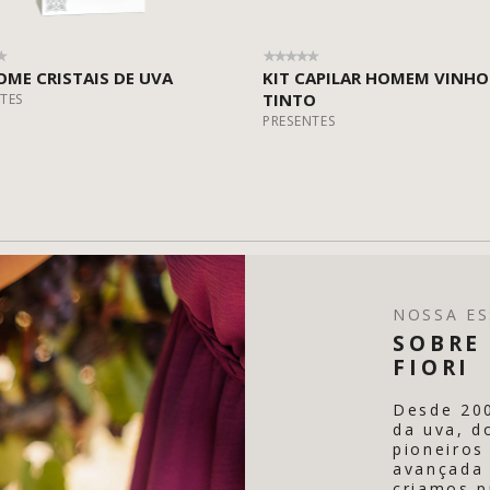
OME CRISTAIS DE UVA
KIT CAPILAR HOMEM VINHO
TINTO
TES
PRESENTES
NOSSA ES
SOBRE 
FIORI
Desde 20
da uva, d
pioneiros
avançada 
criamos p