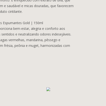
orto. É enriquecido com extrato de uva, que
em e saudável e micas douradas, que favorecem
uto cintilante.
es Espumantes Gold | 150ml
rciona bem-estar, alegria e conforto aos
sentidos e neutralizando odores indesejáveis.
 bagas vermelhas, mandarina, pêssego e
 frésia, peônia e muget, harmonizadas com