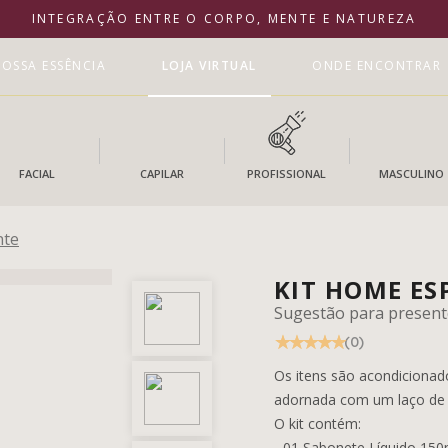
INTEGRAÇÃO ENTRE O CORPO, MENTE E NATUREZA
OSSA ESSÊNCIA
LOJA VIRTUAL
ONDE ENCONTRAR
FACIAL
CAPILAR
PROFISSIONAL
MASCULINO
nte
KIT HOME E
Sugestão para present
(0)
Os itens são acondicionado
adornada com um laço de f
O kit contém:
- 01 Sabonete Líquido 150