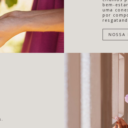
bem-estar
uma conex
por comp
resgatand
NOSSA 
s.