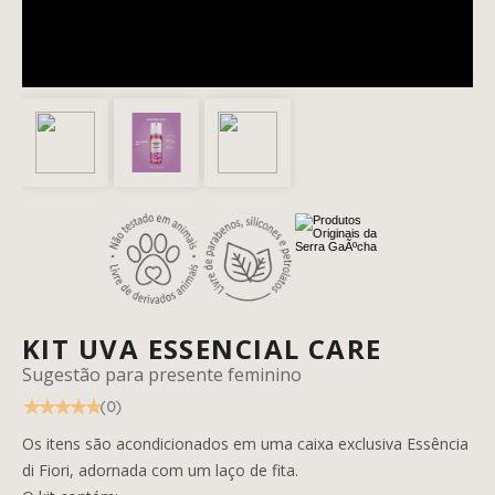
FACIAL
CAPILAR
PROFISSIONAL
MASCULINO
KIT UVA ESSENCIAL CARE
Sugestão para presente feminino
(0)
Os itens são acondicionados em uma caixa exclusiva Essência
CASA E AMBIENTE
di Fiori, adornada com um laço de fita.