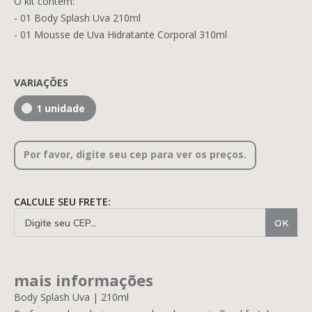
O kit contém:
- 01 Body Splash Uva 210ml
- 01 Mousse de Uva Hidratante Corporal 310ml
PRESENTES
VARIAÇÕES
1 unidade
Por favor, digite seu cep para ver os preços.
CALCULE SEU FRETE:
mais informações
Body Splash Uva | 210ml