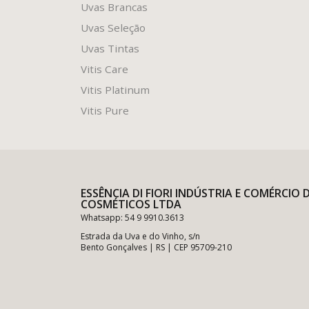
Uvas Brancas
Uvas Seleção
Uvas Tintas
Vitis Care
Vitis Platinum
Vitis Pure
ESSÊNCIA DI FIORI INDÚSTRIA E COMÉRCIO 
COSMÉTICOS LTDA
Whatsapp: 54 9 9910.3613
Estrada da Uva e do Vinho, s/n
Bento Gonçalves | RS | CEP 95709-210