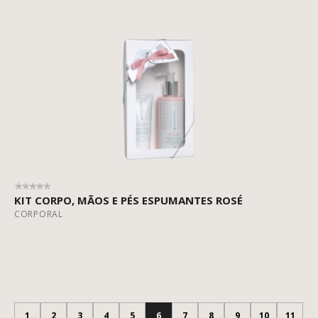
KIT CORPO, MÃOS E PÉS ESPUMANTES ROSÉ
CORPORAL
1
2
3
4
5
6
7
8
9
10
11